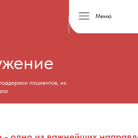
Меню
+
ение
жки пациентов, их
 - одно из важнейших направ