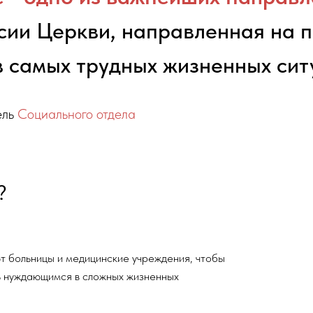
ссии Церкви, направленная на 
в самых трудных жизненных сит
ель
Социального отдела
ицы и медицинские учреждения, чтобы
ющимся в сложных жизненных
причастия, беседы на православные темы, а
поддержка помогает людям обрести
ия.