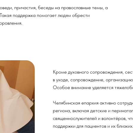
Кроме духовного сопровождения, сестры милосерди
в уходе, сопровождение, организацию необходимых 
Особое внимание уделяется тяжелобольным, пожилым
Челябинская епархия активно сотрудничает с круп
региона, включая детские и перинатальные центры, 
священнослужителей и волонтёров, что способствуе
поддержки для пациентов и их близких.
Больничное служение
— это важная часть миссии Ц
Христовой любви и милосердия в самых трудных жизн
Для сотрудничества или дополнительной информ
социального служения Челябинской епархии.