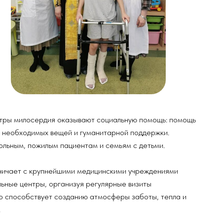
я оказывают социальную помощь: помощь
вещей и гуманитарной поддержки.
 пациентам и семьям с детьми.
нейшими медицинскими учреждениями
организуя регулярные визиты
т созданию атмосферы заботы, тепла и
еркви, направленная на проявление
енных ситуациях.
ации можно обратиться в отдел