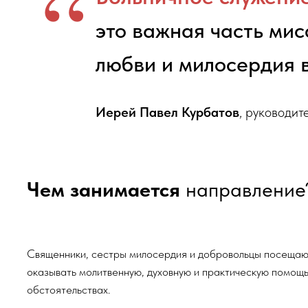
“
это важная часть ми
любви и милосердия 
Иерей Павел Курбатов
, руководит
Чем занимается
направление?
Священники, сестры милосердия и добровольцы посещают больн
оказывать молитвенную, духовную и практическую помощь нужда
обстоятельствах.
В рамках больничного служения проводятся молебны, исповеди, 
также индивидуальное духовное сопровождение больных. Такая 
внутренние силы, веру и надежду в период болезни и выздоровлен