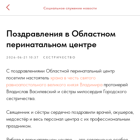
Социальное служение новости
Поздравления в Областном
перинатальном центре
2026-06-21 10:37
СЕСТРИЧЕСТВО
С поздравлениями Областной перинатальный центр
посетили настоятель
храма в честь святого
равноапостольного великого князя Владимира
протоиерей
Владислав Василевский и сёстры милосердия Городского
сестричества.
Священник и сёстры сердечно поздравили врачей, акушеров,
медсестёр и весь персонал центра с их профессиональным
праздником.
Работа в перинатальном центре — это совершенно особое,