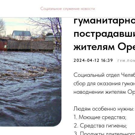
Экстренный 
Социальное служение новости
гуманитарн
пострадавш
жителям Оре
2024-04-12 16:39
ГУМ.ПО
Социальный отдел Челя
сбор для оказания гум
наводнении жителям Ор
Людям особенно нужны:
1. Моющие средства;
2. Средства гигиены;
3. Продукты длительног