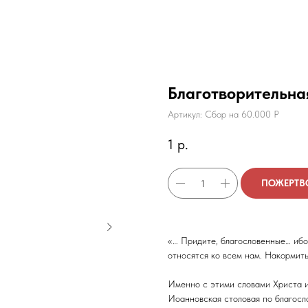
Благотворительна
Артикул:
Сбор на 60.000 Р
1
р.
ПОЖЕРТВ
«… Придите, благословенные… ибо
относятся ко всем нам. Накормить
Именно с этими словами Христа и
Иоанновская столовая по благос