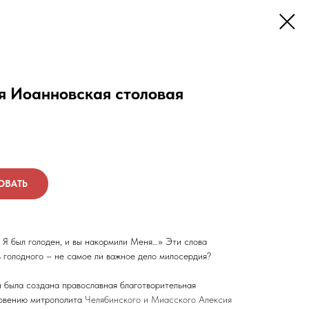
я Иоанновская столовая
ОВАТЬ
 Я был голоден, и вы накормили Меня…» Эти слова
 голодного – не самое ли важное дело милосердия?
 была создана православная благотворительная
ловению митрополита
Челябинского
и
Миасского
Алексия